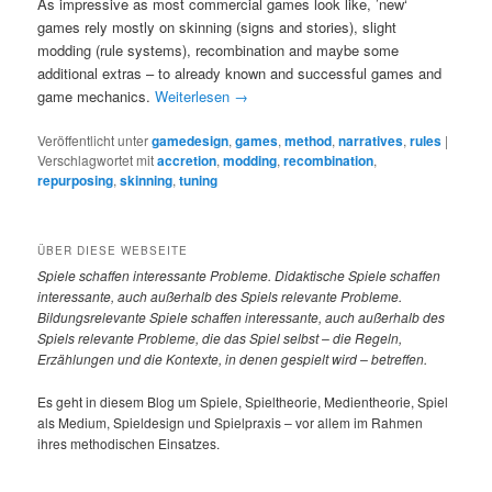
As impressive as most commercial games look like, ’new‘
games rely mostly on skinning (signs and stories), slight
modding (rule systems), recombination and maybe some
additional extras – to already known and successful games and
game mechanics.
Weiterlesen
→
Veröffentlicht unter
gamedesign
,
games
,
method
,
narratives
,
rules
|
Verschlagwortet mit
accretion
,
modding
,
recombination
,
repurposing
,
skinning
,
tuning
ÜBER DIESE WEBSEITE
Spiele
schaffen interessante Probleme. Didaktische Spiele schaffen
interessante, auch außerhalb des Spiels relevante Probleme.
Bildungsrelevante Spiele schaffen interessante, auch außerhalb des
Spiels relevante Probleme, die das Spiel selbst – die Regeln,
Erzählungen und die Kontexte, in denen gespielt wird – betreffen.
Es geht in diesem Blog um Spiele, Spieltheorie, Medientheorie, Spiel
als Medium, Spieldesign und Spielpraxis – vor allem im Rahmen
ihres methodischen Einsatzes.