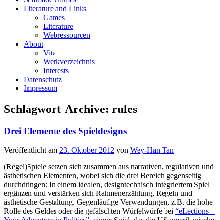
Literature and Links
Games
Literature
Webressourcen
About
Vita
Werkverzeichnis
Interests
Datenschutz
Impressum
Schlagwort-Archive:
rules
Drei Elemente des Spieldesigns
Veröffentlicht am
23. Oktober 2012
von
Wey-Han Tan
(Regel)Spiele setzen sich zusammen aus narrativen, regulativen und
ästhetischen Elementen, wobei sich die drei Bereich gegenseitig
durchdringen: In einem idealen, designtechnisch integriertem Spiel
ergänzen und verstärken sich Rahmenerzählung, Regeln und
ästhetische Gestaltung. Gegenläufige Verwendungen, z.B. die hohe
Rolle des Geldes oder die gefälschten Würfelwürfe bei
“eLections –
Your Adventure in Politics”
, einem Spiel, das die US-amerikanische