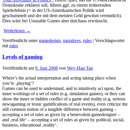
Demokratie erklären soll, führen ggf. zu einem irritierenden
Spielerlebnis (= in der US-Amerikanischen Politik wird
geschummelt und der mit dem meisten Geld gewinnt vermutlich).
Dies wäre bei Unusable Games aber durchaus erwünscht.
Weiterlesen
→
Veröffentlicht unter
gamedesign
,
narratives
,
rules
|
Verschlagwortet
mit
rules
Levels of gaming
Veröffentlicht am
9. Juni 2008
von
Wey-Han Tan
Where’s the actual interpretation and acting taking place when
you’re ‚playing‘?
Games can be used to understand, and to intuitively act upon, the
inner workings of a set of rules (e.g. simulation games), or they can
show the inner or hidden conflict of a game and reality (e.g. serious
newsgaming or ironic gamifications of real events), even criticize the
still common notion of a tangible difference between gaming –
accepting a set of rules as given by a benevolent gamedesigner –
and ‚real life‘ – accepting a set of rules as given by political, social,
business, educational ‚reality‘.