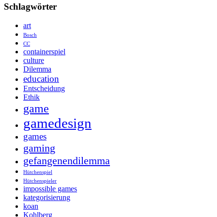
Schlagwörter
art
Bosch
CC
containerspiel
culture
Dilemma
education
Entscheidung
Ethik
game
gamedesign
games
gaming
gefangenendilemma
Hütchenspiel
Hütchenspieler
impossible games
kategorisierung
koan
Kohlberg