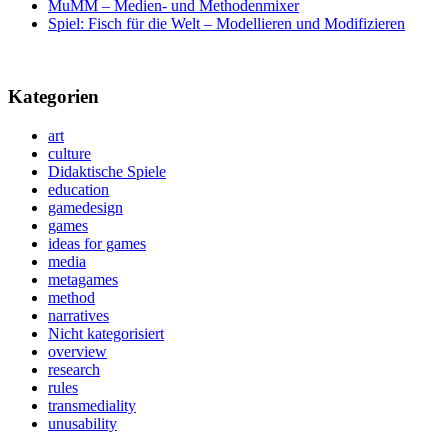
MuMM – Medien- und Methodenmixer
Spiel: Fisch für die Welt – Modellieren und Modifizieren
Kategorien
art
culture
Didaktische Spiele
education
gamedesign
games
ideas for games
media
metagames
method
narratives
Nicht kategorisiert
overview
research
rules
transmediality
unusability