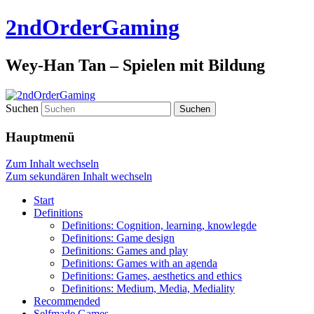
2ndOrderGaming
Wey-Han Tan – Spielen mit Bildung
Suchen
Hauptmenü
Zum Inhalt wechseln
Zum sekundären Inhalt wechseln
Start
Definitions
Definitions: Cognition, learning, knowlegde
Definitions: Game design
Definitions: Games and play
Definitions: Games with an agenda
Definitions: Games, aesthetics and ethics
Definitions: Medium, Media, Mediality
Recommended
Selfmade Games