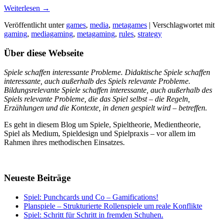
Weiterlesen
→
Veröffentlicht unter
games
,
media
,
metagames
|
Verschlagwortet mit
gaming
,
mediagaming
,
metagaming
,
rules
,
strategy
Über diese Webseite
Spiele
schaffen interessante Probleme. Didaktische Spiele schaffen
interessante, auch außerhalb des Spiels relevante Probleme.
Bildungsrelevante Spiele schaffen interessante, auch außerhalb des
Spiels relevante Probleme, die das Spiel selbst – die Regeln,
Erzählungen und die Kontexte, in denen gespielt wird – betreffen.
Es geht in diesem Blog um Spiele, Spieltheorie, Medientheorie,
Spiel als Medium, Spieldesign und Spielpraxis – vor allem im
Rahmen ihres methodischen Einsatzes.
Neueste Beiträge
Spiel: Punchcards und Co – Gamifications!
Planspiele – Strukturierte Rollenspiele um reale Konflikte
Spiel: Schritt für Schritt in fremden Schuhen.