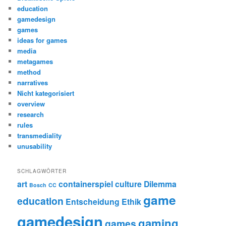
education
gamedesign
games
ideas for games
media
metagames
method
narratives
Nicht kategorisiert
overview
research
rules
transmediality
unusability
SCHLAGWÖRTER
art
containerspiel
culture
Dilemma
Bosch
CC
game
education
Entscheidung
Ethik
gamedesign
gaming
games