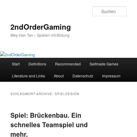
Such
2ndOrderGaming
Wey-Han Tan – Spielen mit Bildung
H
Start
Definitions
Recommended
Selfmade Games
Zum
Zum
a
u
Literature and Links
About
Datenschutz
Impressum
Inhalt
sekundären
p
t
wechseln
Inhalt
m
SCHLAGWORT-ARCHIVE:
SPIELDESIGN
e
wechseln
n
ü
Spiel: Brückenbau. Ein
schnelles Teamspiel und
mehr.