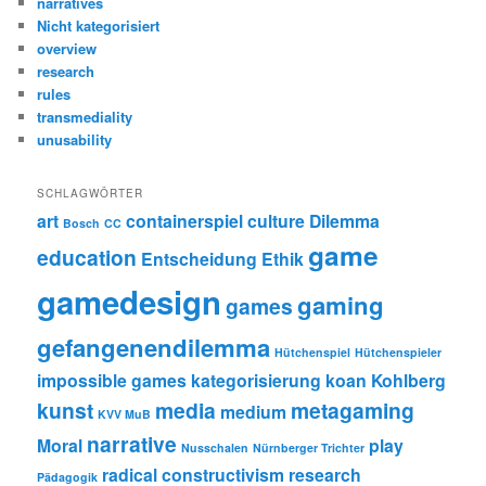
narratives
Nicht kategorisiert
overview
research
rules
transmediality
unusability
SCHLAGWÖRTER
art
containerspiel
culture
Dilemma
Bosch
CC
game
education
Entscheidung
Ethik
gamedesign
gaming
games
gefangenendilemma
Hütchenspiel
Hütchenspieler
impossible games
kategorisierung
koan
Kohlberg
kunst
media
metagaming
medium
KVV MuB
narrative
Moral
play
Nusschalen
Nürnberger Trichter
radical constructivism
research
Pädagogik