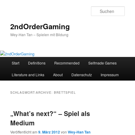
Such
2ndOrderGaming
Wey-Han Tan – Spielen mit Bildung
Hauptmenü
Start
Definitions
Recommended
Selfmade Games
Zum
Zum
Literature and Links
About
Datenschutz
Impressum
Inhalt
sekundären
wechseln
Inhalt
SCHLAGWORT-ARCHIVE:
BRETTSPIEL
wechseln
„What’s next?“ – Spiel als
Medium
Veröffentlicht am
9. März 2012
von
Wey-Han Tan