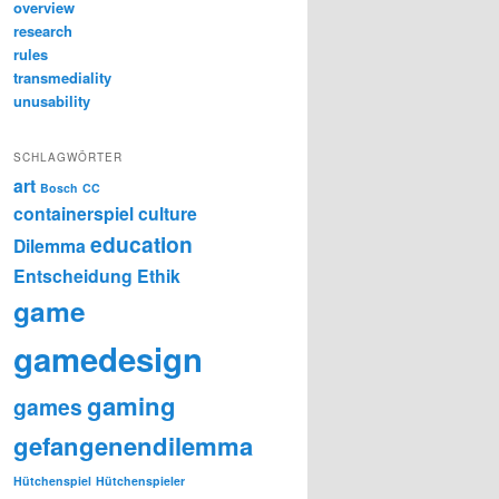
overview
research
rules
transmediality
unusability
SCHLAGWÖRTER
art
Bosch
CC
containerspiel
culture
education
Dilemma
Entscheidung
Ethik
game
gamedesign
gaming
games
gefangenendilemma
Hütchenspiel
Hütchenspieler