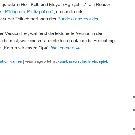
 gerade in Heil, Kolb und Meyer (Hg.) „shift.“, ein Reader –
st Pädagogik Partizipation
.“, enstanden als
Werk der TeilnehmerInnen des
Bundeskongress der
er Version hier, während die lektorierte Version in der
 dafür ist, wie eine veränderte Interpunktion die Bedeutung
n: „Komm wir essen Opa“.
Weiterlesen
→
ation
,
games
|
Verschlagwortet mit
kunst
,
magischer kreis
,
spiel
,