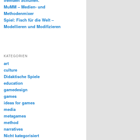
fremden Schuhen.
MuMM – Medien- und
Methodenmixer
Spiel: Fisch für die Welt –
Modellieren und Modifizieren
KATEGORIEN
art
culture
Didaktische Spiele
education
gamedesign
games
ideas for games
media
metagames
method
narratives
Nicht kategorisiert