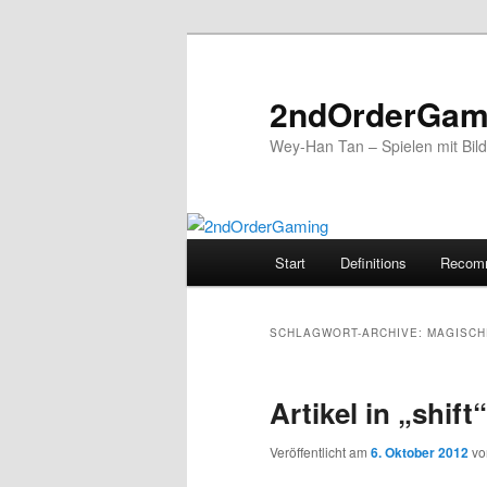
2ndOrderGam
Wey-Han Tan – Spielen mit Bil
Hauptmenü
Start
Definitions
Recom
Zum
Zum
Inhalt
sekundären
SCHLAGWORT-ARCHIVE:
MAGISCH
wechseln
Inhalt
Artikel in „shift“
wechseln
Veröffentlicht am
6. Oktober 2012
v