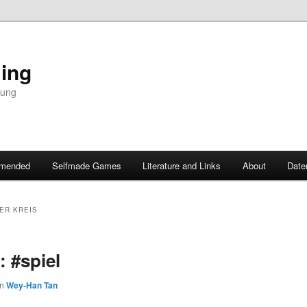
ing
dung
mended
Selfmade Games
Literature and Links
About
Date
ER KREIS
: #spiel
on
Wey-Han Tan