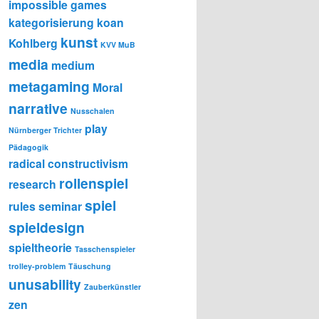
impossible games
kategorisierung
koan
kunst
Kohlberg
KVV MuB
media
medium
metagaming
Moral
narrative
Nusschalen
play
Nürnberger Trichter
Pädagogik
radical constructivism
rollenspiel
research
spiel
rules
seminar
spieldesign
spieltheorie
Tasschenspieler
trolley-problem
Täuschung
unusability
Zauberkünstler
zen