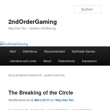
Such
2ndOrderGaming
Wey-Han Tan – Spielen mit Bildung
Hauptmenü
Start
Definitions
Recommended
Selfmade Games
Zum
Zum
Literature and Links
About
Datenschutz
Impressum
Inhalt
sekundären
wechseln
Inhalt
SCHLAGWORT-ARCHIVE:
GAMIFICATION
wechseln
The Breaking of the Circle
Veröffentlicht am
4. März 2012
von
Wey-Han Tan