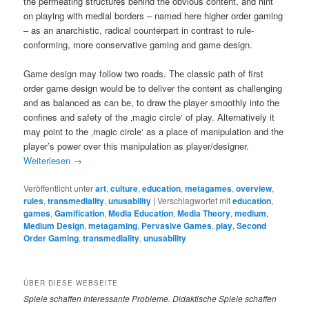
the permeating structures behind the obvious content, and hint
on playing with medial borders – named here higher order gaming
– as an anarchistic, radical counterpart in contrast to rule-
conforming, more conservative gaming and game design.
Game design may follow two roads. The classic path of first
order game design would be to deliver the content as challenging
and as balanced as can be, to draw the player smoothly into the
confines and safety of the ‚magic circle‘ of play. Alternatively it
may point to the ‚magic circle‘ as a place of manipulation and the
player’s power over this manipulation as player/designer.
Weiterlesen
→
Veröffentlicht unter
art
,
culture
,
education
,
metagames
,
overview
,
rules
,
transmediality
,
unusability
|
Verschlagwortet mit
education
,
games
,
Gamification
,
Media Education
,
Media Theory
,
medium
,
Medium Design
,
metagaming
,
Pervasive Games
,
play
,
Second
Order Gaming
,
transmediality
,
unusability
ÜBER DIESE WEBSEITE
Spiele
schaffen interessante Probleme. Didaktische Spiele schaffen