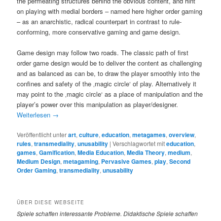
the permeating structures behind the obvious content, and hint
on playing with medial borders – named here higher order gaming
– as an anarchistic, radical counterpart in contrast to rule-
conforming, more conservative gaming and game design.
Game design may follow two roads. The classic path of first
order game design would be to deliver the content as challenging
and as balanced as can be, to draw the player smoothly into the
confines and safety of the ‚magic circle‘ of play. Alternatively it
may point to the ‚magic circle‘ as a place of manipulation and the
player’s power over this manipulation as player/designer.
Weiterlesen
→
Veröffentlicht unter
art
,
culture
,
education
,
metagames
,
overview
,
rules
,
transmediality
,
unusability
|
Verschlagwortet mit
education
,
games
,
Gamification
,
Media Education
,
Media Theory
,
medium
,
Medium Design
,
metagaming
,
Pervasive Games
,
play
,
Second
Order Gaming
,
transmediality
,
unusability
ÜBER DIESE WEBSEITE
Spiele
schaffen interessante Probleme. Didaktische Spiele schaffen