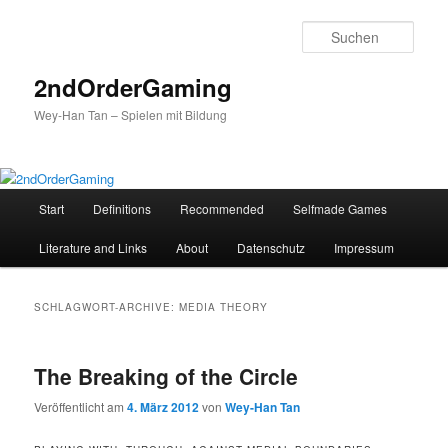
Such
2ndOrderGaming
Wey-Han Tan – Spielen mit Bildung
Hauptmenü
Start
Definitions
Recommended
Selfmade Games
Zum
Zum
Literature and Links
About
Datenschutz
Impressum
Inhalt
sekundären
wechseln
Inhalt
SCHLAGWORT-ARCHIVE:
MEDIA THEORY
wechseln
The Breaking of the Circle
Veröffentlicht am
4. März 2012
von
Wey-Han Tan