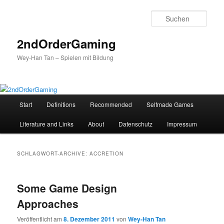
Such
2ndOrderGaming
Wey-Han Tan – Spielen mit Bildung
Hauptmenü
Start
Definitions
Recommended
Selfmade Games
Zum
Zum
Literature and Links
About
Datenschutz
Impressum
Inhalt
sekundären
wechseln
Inhalt
SCHLAGWORT-ARCHIVE:
ACCRETION
wechseln
Some Game Design
Approaches
Veröffentlicht am
8. Dezember 2011
von
Wey-Han Tan