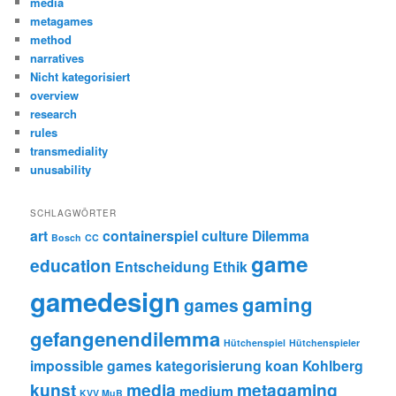
media
metagames
method
narratives
Nicht kategorisiert
overview
research
rules
transmediality
unusability
SCHLAGWÖRTER
art
containerspiel
culture
Dilemma
Bosch
CC
game
education
Entscheidung
Ethik
gamedesign
gaming
games
gefangenendilemma
Hütchenspiel
Hütchenspieler
impossible games
kategorisierung
koan
Kohlberg
kunst
media
metagaming
medium
KVV MuB