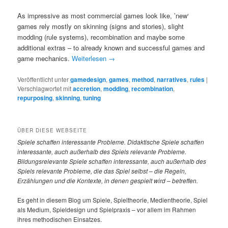
As impressive as most commercial games look like, ’new‘
games rely mostly on skinning (signs and stories), slight
modding (rule systems), recombination and maybe some
additional extras – to already known and successful games and
game mechanics.
Weiterlesen
→
Veröffentlicht unter
gamedesign
,
games
,
method
,
narratives
,
rules
|
Verschlagwortet mit
accretion
,
modding
,
recombination
,
repurposing
,
skinning
,
tuning
ÜBER DIESE WEBSEITE
Spiele
schaffen interessante Probleme. Didaktische Spiele schaffen
interessante, auch außerhalb des Spiels relevante Probleme.
Bildungsrelevante Spiele schaffen interessante, auch außerhalb des
Spiels relevante Probleme, die das Spiel selbst – die Regeln,
Erzählungen und die Kontexte, in denen gespielt wird – betreffen.
Es geht in diesem Blog um Spiele, Spieltheorie, Medientheorie, Spiel
als Medium, Spieldesign und Spielpraxis – vor allem im Rahmen
ihres methodischen Einsatzes.