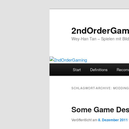
2ndOrderGam
Wey-Han Tan – Spielen mit Bil
Hauptmenü
Start
Definitions
Recom
Zum
Zum
Inhalt
sekundären
SCHLAGWORT-ARCHIVE:
MODDING
wechseln
Inhalt
Some Game Des
wechseln
Veröffentlicht am
8. Dezember 2011