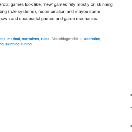
ial games look like, ’new‘ games rely mostly on skinning
odding (rule systems), recombination and maybe some
dy known and successful games and game mechanics.
mes
,
method
,
narratives
,
rules
|
Verschlagwortet mit
accretion
,
ng
,
skinning
,
tuning