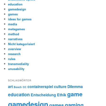
education
gamedesign
games
ideas for games
media
metagames
method
narratives
Nicht kategorisiert
overview
research
rules
transmediality
unusability
SCHLAGWÖRTER
art
containerspiel
culture
Dilemma
Bosch
CC
game
education
Entscheidung
Ethik
gamedesign
gaming
games