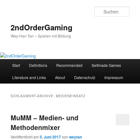
Such
2ndOrderGaming
Wey-Han Tan – Spielen mit Bildung
H
Start
Definitions
Recommended
Selfmade Games
Zum
Zum
a
u
Literature and Links
About
Datenschutz
Impressum
Inhalt
sekundären
p
t
wechseln
Inhalt
m
SCHLAGWORT-ARCHIVE:
MEDIENEINSATZ
e
wechseln
n
ü
MuMM – Medien- und
Methodenmixer
Veröffentlicht am
5. Juni 2017
von
weytan