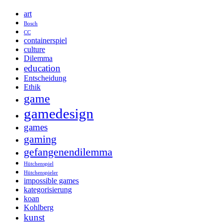
art
Bosch
CC
containerspiel
culture
Dilemma
education
Entscheidung
Ethik
game
gamedesign
games
gaming
gefangenendilemma
Hütchenspiel
Hütchenspieler
impossible games
kategorisierung
koan
Kohlberg
kunst