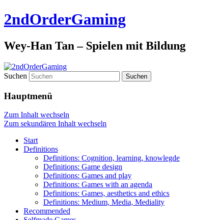
2ndOrderGaming
Wey-Han Tan – Spielen mit Bildung
Suchen
Hauptmenü
Zum Inhalt wechseln
Zum sekundären Inhalt wechseln
Start
Definitions
Definitions: Cognition, learning, knowlegde
Definitions: Game design
Definitions: Games and play
Definitions: Games with an agenda
Definitions: Games, aesthetics and ethics
Definitions: Medium, Media, Mediality
Recommended
Selfmade Games