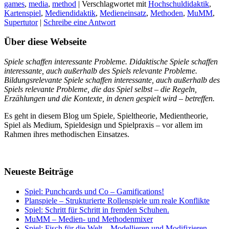
games
,
media
,
method
|
Verschlagwortet mit
Hochschuldidaktik
,
Kartenspiel
,
Mediendidaktik
,
Medieneinsatz
,
Methoden
,
MuMM
,
Supertutor
|
Schreibe eine Antwort
Über diese Webseite
Spiele
schaffen interessante Probleme. Didaktische Spiele schaffen
interessante, auch außerhalb des Spiels relevante Probleme.
Bildungsrelevante Spiele schaffen interessante, auch außerhalb des
Spiels relevante Probleme, die das Spiel selbst – die Regeln,
Erzählungen und die Kontexte, in denen gespielt wird – betreffen.
Es geht in diesem Blog um Spiele, Spieltheorie, Medientheorie,
Spiel als Medium, Spieldesign und Spielpraxis – vor allem im
Rahmen ihres methodischen Einsatzes.
Neueste Beiträge
Spiel: Punchcards und Co – Gamifications!
Planspiele – Strukturierte Rollenspiele um reale Konflikte
Spiel: Schritt für Schritt in fremden Schuhen.
MuMM – Medien- und Methodenmixer
Spiel: Fisch für die Welt – Modellieren und Modifizieren