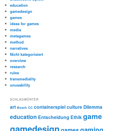
education
gamedesign
games
ideas for games
media
metagames
method
narratives
Nicht kategorisiert
overview
research
rules
transmediality
unusability
SCHLAGWÖRTER
art
containerspiel
culture
Dilemma
Bosch
CC
game
education
Entscheidung
Ethik
gamedesign
gaming
games