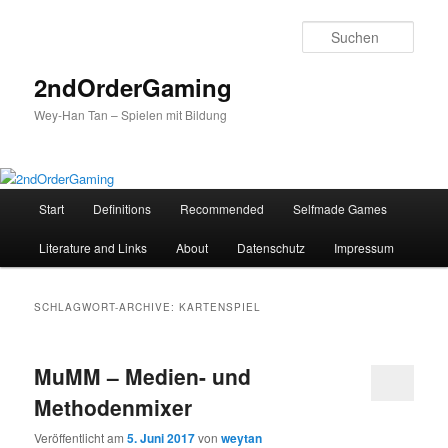
Such
2ndOrderGaming
Wey-Han Tan – Spielen mit Bildung
H
Start
Definitions
Recommended
Selfmade Games
Zum
Zum
a
u
Literature and Links
About
Datenschutz
Impressum
Inhalt
sekundären
p
t
wechseln
Inhalt
m
SCHLAGWORT-ARCHIVE:
KARTENSPIEL
e
wechseln
n
ü
MuMM – Medien- und
Methodenmixer
Veröffentlicht am
5. Juni 2017
von
weytan