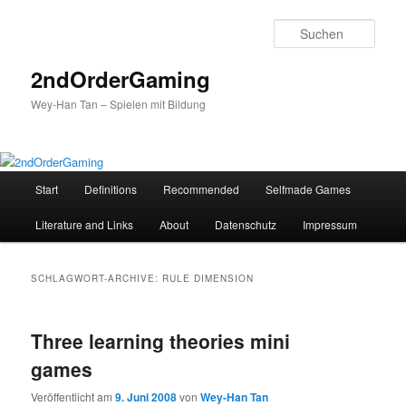
Such
2ndOrderGaming
Wey-Han Tan – Spielen mit Bildung
Hauptmenü
Start
Definitions
Recommended
Selfmade Games
Zum
Zum
Literature and Links
About
Datenschutz
Impressum
Inhalt
sekundären
wechseln
Inhalt
SCHLAGWORT-ARCHIVE:
RULE DIMENSION
wechseln
Three learning theories mini
games
Veröffentlicht am
9. Juni 2008
von
Wey-Han Tan