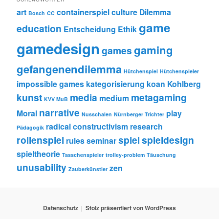
art
containerspiel
culture
Dilemma
Bosch
CC
game
education
Entscheidung
Ethik
gamedesign
gaming
games
gefangenendilemma
Hütchenspiel
Hütchenspieler
impossible games
kategorisierung
koan
Kohlberg
kunst
media
metagaming
medium
KVV MuB
narrative
Moral
play
Nusschalen
Nürnberger Trichter
radical constructivism
research
Pädagogik
rollenspiel
spiel
spieldesign
rules
seminar
spieltheorie
Tasschenspieler
trolley-problem
Täuschung
unusability
zen
Zauberkünstler
Datenschutz
Stolz präsentiert von WordPress