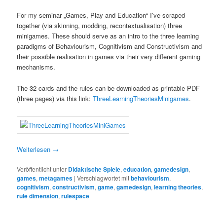
For my seminar „Games, Play and Education“ I’ve scraped
together (via skinning, modding, recontextualisation) three
minigames. These should serve as an intro to the three learning
paradigms of Behaviourism, Cognitivism and Constructivism and
their possible realisation in games via their very different gaming
mechanisms.
The 32 cards and the rules can be downloaded as printable PDF
(three pages) via this link:
ThreeLearningTheoriesMinigames
.
Weiterlesen
→
Veröffentlicht unter
Didaktische Spiele
,
education
,
gamedesign
,
games
,
metagames
|
Verschlagwortet mit
behaviourism
,
cognitivism
,
constructivism
,
game
,
gamedesign
,
learning theories
,
rule dimension
,
rulespace