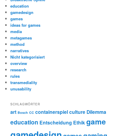
education
gamedesign
games
ideas for games
media
metagames
method
narratives
Nicht kategorisiert
overview
research
rules
transmediality
unusability
SCHLAGWÖRTER
art
containerspiel
culture
Dilemma
Bosch
CC
game
education
Entscheidung
Ethik
gamedesign
gaming
games