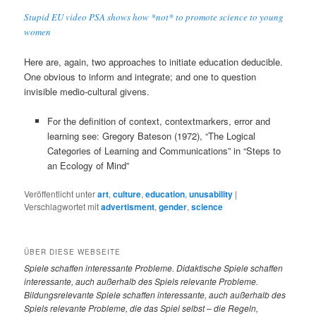
Stupid EU video PSA shows how *not* to promote science to young
women
Here are, again, two approaches to initiate education deducible.
One obvious to inform and integrate; and one to question
invisible medio-cultural givens.
For the definition of context, contextmarkers, error and
learning see: Gregory Bateson (1972), “The Logical
Categories of Learning and Communications” in “Steps to
an Ecology of Mind”
Veröffentlicht unter
art
,
culture
,
education
,
unusability
|
Verschlagwortet mit
advertisment
,
gender
,
science
ÜBER DIESE WEBSEITE
Spiele
schaffen interessante Probleme. Didaktische Spiele schaffen
interessante, auch außerhalb des Spiels relevante Probleme.
Bildungsrelevante Spiele schaffen interessante, auch außerhalb des
Spiels relevante Probleme, die das Spiel selbst – die Regeln,