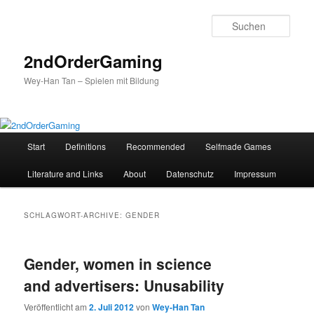
Such
2ndOrderGaming
Wey-Han Tan – Spielen mit Bildung
Hauptmenü
Start
Definitions
Recommended
Selfmade Games
Zum
Zum
Literature and Links
About
Datenschutz
Impressum
Inhalt
sekundären
wechseln
Inhalt
SCHLAGWORT-ARCHIVE:
GENDER
wechseln
Gender, women in science
and advertisers: Unusability
Veröffentlicht am
2. Juli 2012
von
Wey-Han Tan