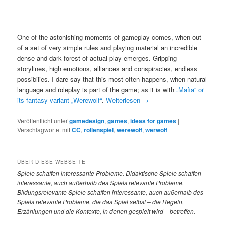
One of the astonishing moments of gameplay comes, when out
of a set of very simple rules and playing material an incredible
dense and dark forest of actual play emerges. Gripping
storylines, high emotions, alliances and conspiracies, endless
possibilies. I dare say that this most often happens, when natural
language and roleplay is part of the game; as it is with
„Mafia“ or
its fantasy variant „Werewolf“
.
Weiterlesen
→
Veröffentlicht unter
gamedesign
,
games
,
ideas for games
|
Verschlagwortet mit
CC
,
rollenspiel
,
werewolf
,
werwolf
ÜBER DIESE WEBSEITE
Spiele
schaffen interessante Probleme. Didaktische Spiele schaffen
interessante, auch außerhalb des Spiels relevante Probleme.
Bildungsrelevante Spiele schaffen interessante, auch außerhalb des
Spiels relevante Probleme, die das Spiel selbst – die Regeln,
Erzählungen und die Kontexte, in denen gespielt wird – betreffen.