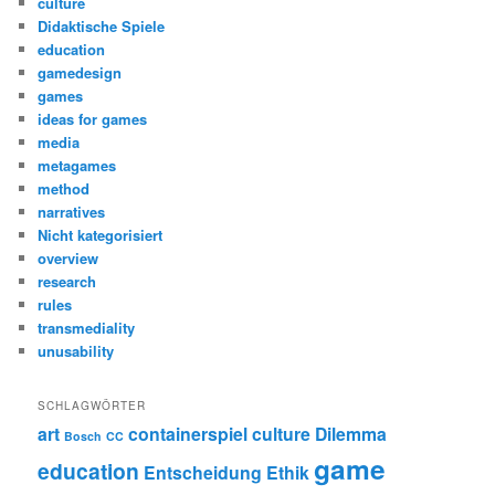
culture
Didaktische Spiele
education
gamedesign
games
ideas for games
media
metagames
method
narratives
Nicht kategorisiert
overview
research
rules
transmediality
unusability
SCHLAGWÖRTER
art
containerspiel
culture
Dilemma
Bosch
CC
game
education
Entscheidung
Ethik