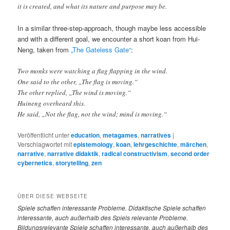
it is created, and what its nature and purpose may be.
In a similar three-step-approach, though maybe less accessible
and with a different goal, we encounter a short koan from Hui-
Neng, taken from
„The Gateless Gate“
:
Two monks were watching a flag flapping in the wind.
One said to the other, „The flag is moving.“
The other replied, „The wind is moving.“
Huineng overheard this.
He said, „Not the flag, not the wind; mind is moving.“
Veröffentlicht unter
education
,
metagames
,
narratives
|
Verschlagwortet mit
epistemology
,
koan
,
lehrgeschichte
,
märchen
,
narrative
,
narrative didaktik
,
radical constructivism
,
second order
cybernetics
,
storytelling
,
zen
ÜBER DIESE WEBSEITE
Spiele
schaffen interessante Probleme. Didaktische Spiele schaffen
interessante, auch außerhalb des Spiels relevante Probleme.
Bildungsrelevante Spiele schaffen interessante, auch außerhalb des