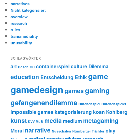
narratives
Nicht kategorisiert
overview
research
rules
transmediality
unusability
SCHLAGWÖRTER
art
containerspiel
culture
Dilemma
Bosch
CC
game
education
Entscheidung
Ethik
gamedesign
gaming
games
gefangenendilemma
Hütchenspiel
Hütchenspieler
impossible games
kategorisierung
koan
Kohlberg
kunst
media
metagaming
medium
KVV MuB
narrative
Moral
play
Nusschalen
Nürnberger Trichter
radical constructivism
research