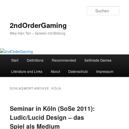
Such
2ndOrderGaming
Wey-Han Tan – Spielen mit Bildung
H
Start
Definitions
Recommended
Selfmade Games
Zum
Zum
a
u
Literature and Links
About
Datenschutz
Impressum
Inhalt
sekundären
p
t
wechseln
Inhalt
m
SCHLAGWORT-ARCHIVE:
KÖLN
e
wechseln
n
ü
Seminar in Köln (SoSe 2011):
Ludic/Lucid Design – das
Spiel als Medium