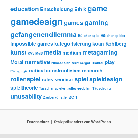
game
education
Entscheidung
Ethik
gamedesign
gaming
games
gefangenendilemma
Hütchenspiel
Hütchenspieler
impossible games
kategorisierung
koan
Kohlberg
kunst
media
metagaming
medium
KVV MuB
narrative
Moral
play
Nusschalen
Nürnberger Trichter
radical constructivism
research
Pädagogik
rollenspiel
spiel
spieldesign
rules
seminar
spieltheorie
Tasschenspieler
trolley-problem
Täuschung
unusability
zen
Zauberkünstler
Datenschutz
Stolz präsentiert von WordPress