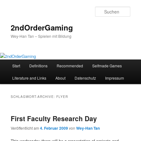
Such
2ndOrderGaming
Wey-Han Tan – Spielen mit Bildung
Hauptmenü
Start
Definitions
Recommended
Selfmade Games
Zum
Zum
Literature and Links
About
Datenschutz
Impressum
Inhalt
sekundären
wechseln
Inhalt
SCHLAGWORT-ARCHIVE:
FLYER
wechseln
First Faculty Research Day
Veröffentlicht am
4. Februar 2009
von
Wey-Han Tan
This wednesday there will be a presentation of projects and