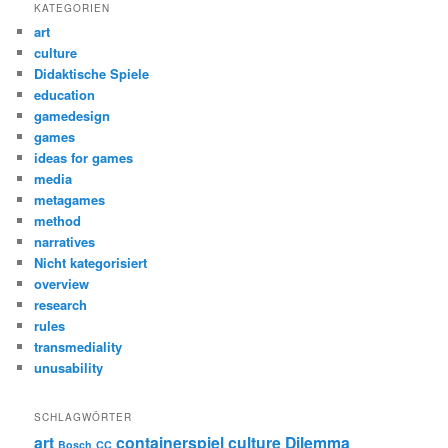
KATEGORIEN
art
culture
Didaktische Spiele
education
gamedesign
games
ideas for games
media
metagames
method
narratives
Nicht kategorisiert
overview
research
rules
transmediality
unusability
SCHLAGWÖRTER
art
containerspiel
culture
Dilemma
Bosch
CC