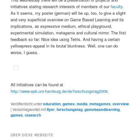
initiatives stating research interests of members of our
faculty
.
As it seems, my poster (german) will be up, too, to give a slight
and very superficial overview on Game Based Learning and its
implications, as expressive medium, ethical playground,
experimental simulation, metagame and cultural mirror. The first
feedback so far: Nice idea using Tetris. And having a certain
yellowpress-appeal in its brutal bluntness. Well, one can do
worse, I guess.
All initiatives can be found at
http://www.epb.uni-hamburg.de/de/forschungstag2009
.
Veröffentlicht unter
education
,
games
,
media
,
metagames
,
overview
|
Verschlagwortet mit
flyer
,
forschungstag
,
gamebasedlearning
,
games
,
research
ÜBER DIESE WEBSEITE