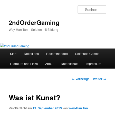
Such
2ndOrderGaming
Wey-Han Tan – Spielen mit Bildung
Hauptmenü
Start
Definitions
Recommended
Selfmade Games
Zum
Literature and Links
About
Datenschutz
Impressum
Inhalt
wechseln
Beitrags-
←
Vorherige
Weiter
→
Navigation
Was ist Kunst?
Veröffentlicht am
19. September 2013
von
Wey-Han Tan