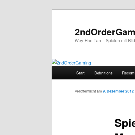
2ndOrderGam
Wey-Han Tan – Spielen mit Bil
Hauptmenü
Start
Definitions
Recom
Zum
Inhalt
Veröffentlicht am
9. Dezember 2012
wechseln
Spie