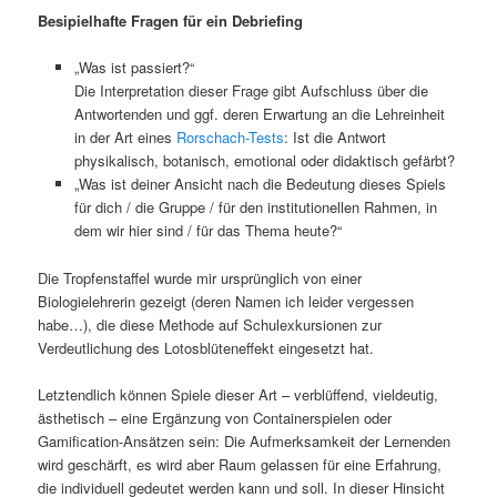
Besipielhafte Fragen für ein Debriefing
„Was ist passiert?“
Die Interpretation dieser Frage gibt Aufschluss über die
Antwortenden und ggf. deren Erwartung an die Lehreinheit
in der Art eines
Rorschach-Tests
: Ist die Antwort
physikalisch, botanisch, emotional oder didaktisch gefärbt?
„Was ist deiner Ansicht nach die Bedeutung dieses Spiels
für dich / die Gruppe / für den institutionellen Rahmen, in
dem wir hier sind / für das Thema heute?“
Die Tropfenstaffel wurde mir ursprünglich von einer
Biologielehrerin gezeigt (deren Namen ich leider vergessen
habe…), die diese Methode auf Schulexkursionen zur
Verdeutlichung des Lotosblüteneffekt eingesetzt hat.
Letztendlich können Spiele dieser Art – verblüffend, vieldeutig,
ästhetisch – eine Ergänzung von Containerspielen oder
Gamification-Ansätzen sein: Die Aufmerksamkeit der Lernenden
wird geschärft, es wird aber Raum gelassen für eine Erfahrung,
die individuell gedeutet werden kann und soll. In dieser Hinsicht