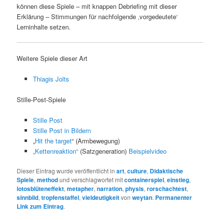
können diese Spiele – mit knappen Debriefing mit dieser
Erklärung – Stimmungen für nachfolgende ‚vorgedeutete‘
Lerninhalte setzen.
Weitere Spiele dieser Art
Thiagis Jolts
Stille-Post-Spiele
Stille Post
Stille Post in Bildern
„
Hit the target
“ (Armbewegung)
„Kettenreaktion“
(Satzgeneration)
Beispielvideo
Dieser Eintrag wurde veröffentlicht in
art
,
culture
,
Didaktische
Spiele
,
method
und verschlagwortet mit
containerspiel
,
einstieg
,
lotosblüteneffekt
,
metapher
,
narration
,
physis
,
rorschachtest
,
sinnbild
,
tropfenstaffel
,
vieldeutigkeit
von
weytan
.
Permanenter
Link zum Eintrag
.