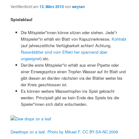
s
Veröffentlicht am
13. März 2015
von
weytan
-
N
Spielablauf
a
v
Die Mitspieler*innen könne sitzen oder stehen. Jede*r
i
Mitspieler*in erhält ein Blatt von Kapuzinerkresse,
Kohlrabi
g
(auf jahreszeitliche Verfügbarkeit achten! Achtung,
a
Rosenblätter sind vom Effekt her spannend aber
t
ungeeignet
) etc.
i
Der/die erste Mitspieler*in erhält aus einer Pipette oder
o
einer Einwegspritze einen Tropfen Wasser auf ihr Blatt und
n
gibt diesen an die/den nächsten via der Blätter weiter bis
der Kreis geschlossen ist.
Es können weitere Wassertropfen ins Spiel gebracht
werden. Prinzipiell gibt es kein Ende des Spiels bis die
Spieler*innen sich dafür entscheiden.
Dewdrops on a leaf. Photo by Mikael F. CC BY-SA-NC 2009