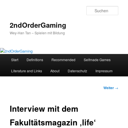
Such
2ndOrderGaming
Wey-Han Tan – Spielen mit Bildung
H
Start
Definitions
Recommended
Selfmade Games
Zum
a
u
Literature and Links
About
Datenschutz
Impressum
Inhalt
p
t
wechseln
m
B
Weiter
→
e
e
n
i
ü
t
Interview mit dem
r
a
Fakultätsmagazin ‚life‘
g