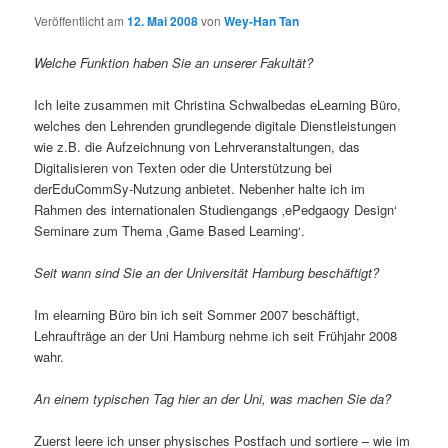
s
Veröffentlicht am
12. Mai 2008
von
Wey-Han Tan
-
N
Welche Funktion haben Sie an unserer Fakultät?
a
v
Ich leite zusammen mit Christina Schwalbedas eLearning Büro,
i
welches den Lehrenden grundlegende digitale Dienstleistungen
g
wie z.B. die Aufzeichnung von Lehrveranstaltungen, das
a
Digitalisieren von Texten oder die Unterstützung bei
t
derEduCommSy-Nutzung anbietet. Nebenher halte ich im
i
Rahmen des internationalen Studiengangs ‚ePedgaogy Design‘
o
Seminare zum Thema ‚Game Based Learning‘.
n
Seit wann sind Sie an der Universität Hamburg beschäftigt?
Im elearning Büro bin ich seit Sommer 2007 beschäftigt,
Lehraufträge an der Uni Hamburg nehme ich seit Frühjahr 2008
wahr.
An einem typischen Tag hier an der Uni, was machen Sie da?
Zuerst leere ich unser physisches Postfach und sortiere – wie im