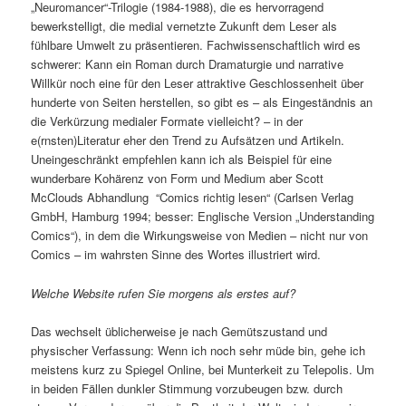
„Neuromancer“-Trilogie (1984-1988), die es hervorragend
bewerkstelligt, die medial vernetzte Zukunft dem Leser als
fühlbare Umwelt zu präsentieren. Fachwissenschaftlich wird es
schwerer: Kann ein Roman durch Dramaturgie und narrative
Willkür noch eine für den Leser attraktive Geschlossenheit über
hunderte von Seiten herstellen, so gibt es – als Eingeständnis an
die Verkürzung medialer Formate vielleicht? – in der
e(rnsten)Literatur eher den Trend zu Aufsätzen und Artikeln.
Uneingeschränkt empfehlen kann ich als Beispiel für eine
wunderbare Kohärenz von Form und Medium aber Scott
McClouds Abhandlung “Comics richtig lesen“ (Carlsen Verlag
GmbH, Hamburg 1994; besser: Englische Version „Understanding
Comics“), in dem die Wirkungsweise von Medien – nicht nur von
Comics – im wahrsten Sinne des Wortes illustriert wird.
Welche Website rufen Sie morgens als erstes auf?
Das wechselt üblicherweise je nach Gemütszustand und
physischer Verfassung: Wenn ich noch sehr müde bin, gehe ich
meistens kurz zu Spiegel Online, bei Munterkeit zu Telepolis. Um
in beiden Fällen dunkler Stimmung vorzubeugen bzw. durch