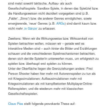
sind meist sowohl taktische, Aufbau- als auch
Gesellschaftsspiele. Sandbox-Spiele, in denen das Spielziel bzw.
die Handlungsweisen nicht dezidiert vorgegeben sind (z.B.
„Fable“, „Sims“) bzw. die anderer Genres ermöglichen, sowie
emergierende, ’neue‘ Genres (z.B.
ARGs
) sind damit kaum bzw.
nicht mehr
‚in Gänze‘
zu erfassen.
Zweitens: Wenn wir die Wirkungsweise bzw. Wirksamkeit von
Spielen betrachten wollen, müssen wir – gerade weil es
interaktive Medien sind – auch
hinter
die Bilder und Erzählungen
schauen und die verschiedenen Spielmechanismen betrachten,
denen sich der/die Spieler/in unterwerfen muss, um erfolgreich zu
spielen bzw. überhaupt erst spielen zu können.
Unter der Oberfläche liegen die Grenzziehungen anders: First
Person Shooter haben hier mehr mit Autorennspielen zu tun als
mit Kriegssimulationen; Aufbausimulationen mehr mit
Kriegssimulationen als mit kampfbetonten Multiplayer-Online-
Rollenspielen; und die wiederum mehr mit klassischen
Gesellschaftsspielen.
Claus Pias
stellt folgende provokante These auf: