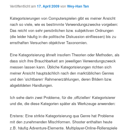
s
Veröffentlicht am
17. April 2009
von
Wey-Han Tan
-
N
Kategorisierungen von Computerspielen gibt es meiner Ansicht
a
nach so viele, wie es bestimmte Verwendungszwecke vorgeben:
v
Das reicht von sehr persönlichen bzw. subjektiven Ordnungen
i
(die leider häufig in die politische Diskussion einfliessen) bis zu
g
ernsthaften Versuchen objektiver Taxonomien.
a
t
Eine Kategorisierung ähnelt insofern Theorien oder Methoden, als
i
dass sich ihre Brauchbarkeit am jeweiligen Verwendungszweck
o
messen lassen kann. Übliche Kategorisierungen richten sich
n
meiner Ansicht hauptsächlich nach den marktüblichen Genres
und den ’sichtbaren‘ Rahmenerzählungen, deren Bildern bzw.
abgebildeten Handlungen.
Ich sehe darin zwei Probleme, für die ‚offiziellen‘ Kategorisierer
und die, die diese Kategorien später als Werkzeuge anwenden:
Erstens: Eine strikte Kategorisierung qua Genre hat Probleme
mit den zunehmenden Mischformen. Shooter enthalten heute
z.B. häufig Adventure-Elemente. Multiplayer-Online-Rollenspiele