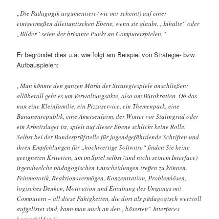
„Die Pädagogik argumentiert (wie mir scheint) auf einer
einigermaßen dilettantischen Ebene, wenn sie glaubt, „Inhalte“ oder
„Bilder“ seien der brisante Punkt an Computerspielen.“
Er begründet dies u.a. wie folgt am Beispiel von Strategie- bzw.
Aufbauspielen:
„Man könnte den ganzen Markt der Strategiespiele anschließen:
allüberall geht es um Verwaltungsakte, also um Bürokratien. Ob das
nun eine Kleinfamilie, ein Pizzaservice, ein Themenpark, eine
Bananenrepublik, eine Ameisenfarm, der Winter vor Stalingrad oder
ein Arbeitslager ist, spielt auf dieser Ebene schlicht keine Rolle.
Selbst bei der Bundesprüfstelle für jugendgefährdende Schriften und
ihren Empfehlungen für „hochwertige Software“ finden Sie keine
geeigneten Kriterien, um im Spiel selbst (und nicht seinem Interface)
irgendwelche pädagogischen Entscheidungen treffen zu können.
Feinmotorik, Reaktionsvermögen, Konzentration, Problemlösen,
logisches Denken, Motivation und Einübung des Umgangs mit
Computern – all diese Fähigkeiten, die dort als pädagogisch wertvoll
aufgelistet sind, kann man auch an den „bösesten“ Interfaces
herausbilden.“