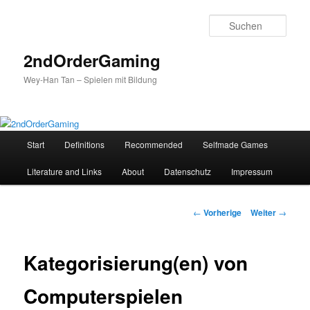
Such
2ndOrderGaming
Wey-Han Tan – Spielen mit Bildung
H
Start
Definitions
Recommended
Selfmade Games
Zum
a
u
Literature and Links
About
Datenschutz
Impressum
Inhalt
p
t
wechseln
m
B
←
Vorherige
Weiter
→
e
e
n
i
ü
t
Kategorisierung(en) von
r
a
Computerspielen
g