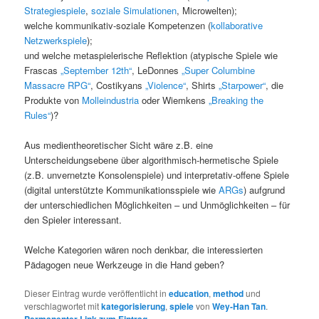
Strategiespiele
,
soziale Simulationen
, Microwelten);
welche kommunikativ-soziale Kompetenzen (
kollaborative
Netzwerkspiele
);
und welche metaspielerische Reflektion (atypische Spiele wie
Frascas
„September 12th“
, LeDonnes
„Super Columbine
Massacre RPG“
, Costikyans
„Violence“
, Shirts
„Starpower“
, die
Produkte von
Molleindustria
oder Wiemkens
„Breaking the
Rules“
)?
Aus medientheoretischer Sicht wäre z.B. eine
Unterscheidungsebene über algorithmisch-hermetische Spiele
(z.B. unvernetzte Konsolenspiele) und interpretativ-offene Spiele
(digital unterstützte Kommunikationsspiele wie
ARGs
) aufgrund
der unterschiedlichen Möglichkeiten – und Unmöglichkeiten – für
den Spieler interessant.
Welche Kategorien wären noch denkbar, die interessierten
Pädagogen neue Werkzeuge in die Hand geben?
Dieser Eintrag wurde veröffentlicht in
education
,
method
und
verschlagwortet mit
kategorisierung
,
spiele
von
Wey-Han Tan
.
.