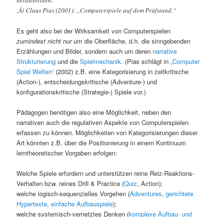
‚Äì Claus Pias (2001): „Computerspiele auf dem Prüfstand.“
Es geht also bei der Wirksamkeit von Computerspielen
zumindest nicht nur
um die Oberfläche, d.h. die sinngebenden
Erzählungen und Bilder, sondern auch um deren
narrative
Strukturierung
und die
Spielmechanik
. (Pias schlägt in
„Computer
Spiel Welten“
(2002) z.B. eine Kategorisierung in zeitkritische
(Action-), entscheidungskritische (Adventure-) und
konfigurationskritische (Strategie-) Spiele vor.)
Pädagogen benötigen also eine Möglichkeit, neben den
narrativen auch die regulativen Aspekte von Computerspielen
erfassen zu können. Möglichkeiten von Kategorisierungen dieser
Art könnten z.B. über die Positionierung in einem Kontinuum
lerntheoretischer Vorgaben erfolgen:
Welche Spiele erfordern und unterstützen reine Reiz-Reaktions-
Verhalten bzw. reines Drill & Practice (
Quiz
, Action);
welche logisch-sequenzielles Vorgehen (
Adventures
,
gerichtete
Hypertexte
,
einfache Aufbauspiele
);
welche systemisch-vernetztes Denken (
komplexe Aufbau- und